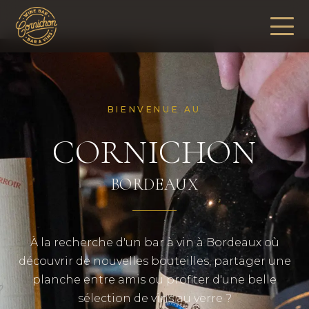
NOS ÉTABLISSEMENTS
BIENVENUE AU
NOS ÉVÉNEMENTS
COUPE DU MONDE 2026
CORNICHON
DEVENIR PARTENAIRE
BLOG
BORDEAUX
CONTACT/JOB
À la recherche d'un bar à vin à Bordeaux où
découvrir de nouvelles bouteilles, partager une
planche entre amis ou profiter d'une belle
sélection de vins au verre ?