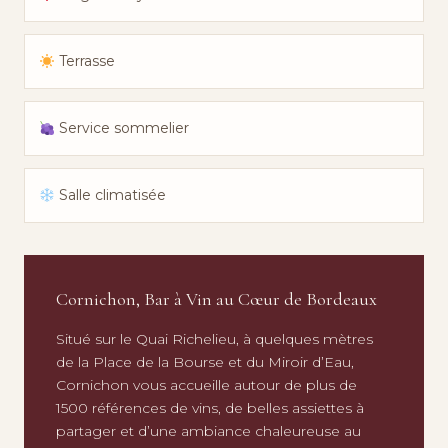
Terrasse
Service sommelier
Salle climatisée
Cornichon, Bar à Vin au Cœur de Bordeaux
Situé sur le Quai Richelieu, à quelques mètres
de la Place de la Bourse et du Miroir d’Eau,
Cornichon vous accueille autour de plus de
1500 références de vins, de belles assiettes à
partager et d’une ambiance chaleureuse au