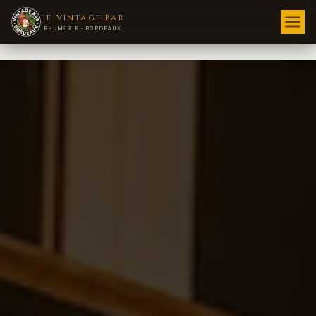
LE VINTAGE BAR
RHUMERIE · BORDEAUX
NOS ÉTABLISSEMENTS
NOS ÉVÉNEMENTS
COUPE DU MONDE 2026
DEVENIR PARTENAIRE
BLOG
CONTACT/JOB