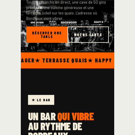
Tous les matchs en direct, une cave de 50 gins
premium, une cuisine généreuse et une
terrasse soleil sur les quais. L'adresse où
Bordeaux vient vibrer.
RÉSERVER UNE
NOTRE CARTE
TABLE
PARTAGER
★ TERRASSE QUAIS
★ HAPPY HOUR 16H–1
★ LE BAR
UN BAR
QUI VIBRE
AU RYTHME DE