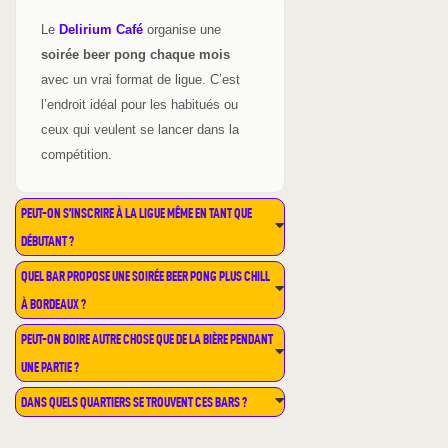
Le
Delirium Café
organise une
soirée beer pong chaque mois
avec un vrai format de ligue. C’est
l’endroit idéal pour les habitués ou
ceux qui veulent se lancer dans la
compétition.
PEUT-ON S’INSCRIRE À LA LIGUE MÊME EN TANT QUE
DÉBUTANT ?
QUEL BAR PROPOSE UNE SOIRÉE BEER PONG PLUS CHILL
À BORDEAUX ?
PEUT-ON BOIRE AUTRE CHOSE QUE DE LA BIÈRE PENDANT
UNE PARTIE ?
DANS QUELS QUARTIERS SE TROUVENT CES BARS ?