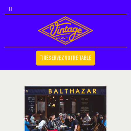
NOS ÉTABLISSEMENTS
Réservez votre table
NOS ÉVÉNEMENTS
COUPE DU MONDE 2026
DEVENIR PARTENAIRE
BLOG
CONTACT/JOB