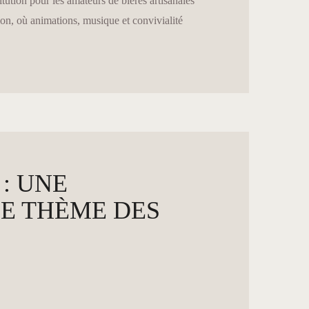
ution pour les amateurs de bières artisanales
ion, où animations, musique et convivialité
: UNE
E THÈME DES