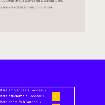
 boissons avec l’arrivée du Délirium Café.
. Ce nouvel établissement propose une
Bars ambiances à Bordeaux
Bars étudiants à Bordeaux
Bars sportifs à Bordeaux