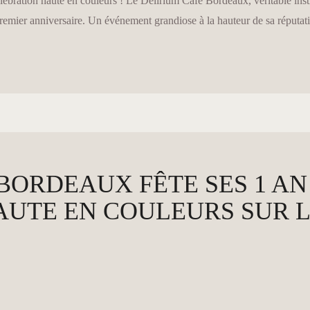
ébration haute en couleurs ! Le Délirium Café Bordeaux, véritable instit
 premier anniversaire. Un événement grandiose à la hauteur de sa réputat
BORDEAUX FÊTE SES 1 AN 
AUTE EN COULEURS SUR L