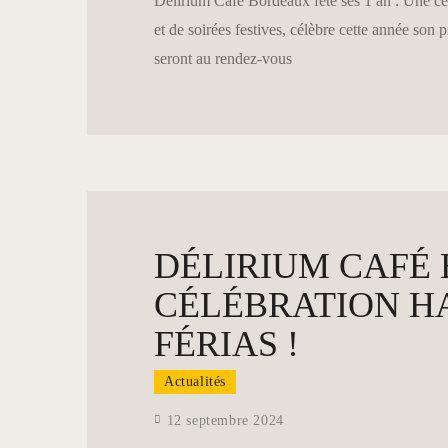
Délirium Café Bordeaux fête ses 1 an : Une cél
et de soirées festives, célèbre cette année son
seront au rendez-vous
DÉLIRIUM CAFÉ 
CÉLÉBRATION H
FÉRIAS !
Actualités
12 septembre 2024