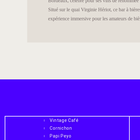
Bordeaux, célèbre pour ses vins de renommée m
Situé sur le quai Virginie Hériot, ce bar à biè
expérience immersive pour les amateurs de bi
Vintage Café
Cornichon
Papi Peyo