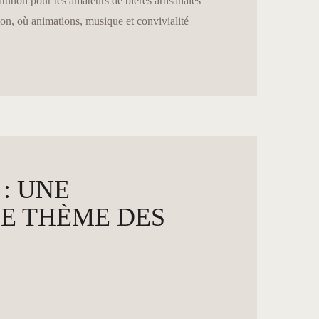
ution pour les amateurs de bières artisanales
ion, où animations, musique et convivialité
: UNE
E THÈME DES