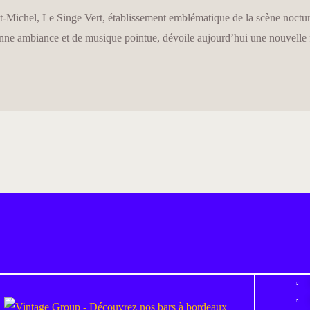
int-Michel, Le Singe Vert, établissement emblématique de la scène noctur
nne ambiance et de musique pointue, dévoile aujourd’hui une nouvelle fa