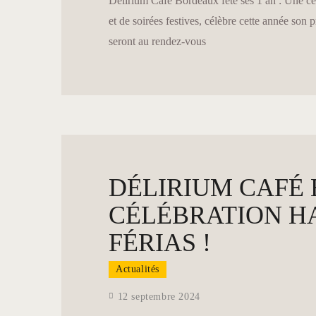
Délirium Café Bordeaux fête ses 1 an : Une cél
et de soirées festives, célèbre cette année son
seront au rendez-vous
DÉLIRIUM CAFÉ 
CÉLÉBRATION H
FÉRIAS !
Actualités
12 septembre 2024