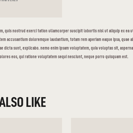
m, quis nostrud exerci tation ullamcorper suscipit lobortis nisl ut aliquip ex ea u
tatem accusantium doloremque laudantium, totam rem aperiam eaque ipsa, quae ab 
ae dicta sunt, explicabo. nemo enim ipsam voluptatem, quia voluptas sit, aspernat
lores eos, qui ratione voluptatem sequi nesciunt, neque porro quisquam est.
ALSO LIKE