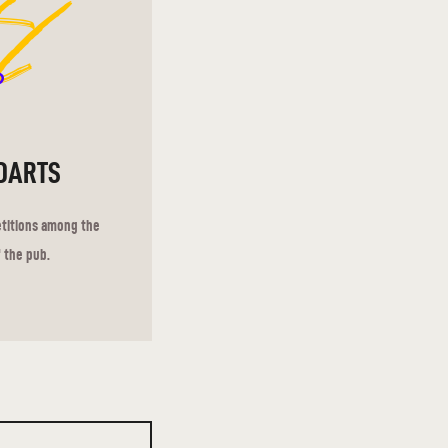
d
DARTS
etitions among the
 the pub.