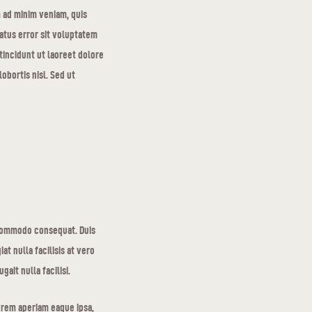
 ad minim veniam, quis
natus error sit voluptatem
ncidunt ut laoreet dolore
obortis nisl. Sed ut
a commodo consequat. Duis
t nulla facilisis at vero
ait nulla facilisi.
 rem aperiam eaque ipsa,