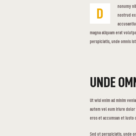
nonumy nib
D
nostrud exe
accusantiu
magna aliquam erat volutpat
perspiciatis, unde omnis is
UNDE OMN
Ut wisi enim ad minim venia
autem vel eum iriure dolor 
eros et accumsan et iusto o
Sed ut perspiciatis, unde 