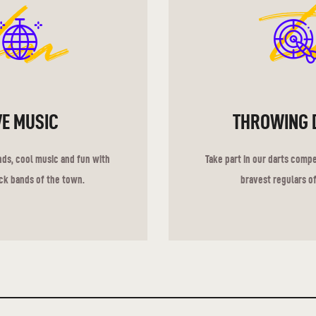
lm
t
VE MUSIC
THROWING 
ends, cool music and fun with
Take part in our darts comp
ck bands of the town.
bravest regulars of