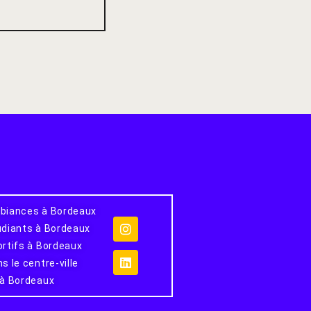
biances à Bordeaux
udiants à Bordeaux
ortifs à Bordeaux
s le centre-ville
 à Bordeaux