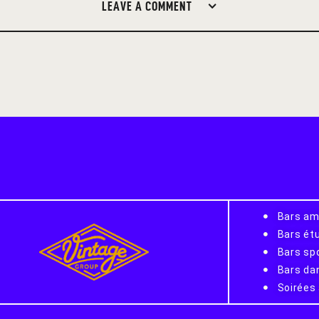
LEAVE A COMMENT
Bars am
Bars ét
Bars sp
Bars dan
Soirées