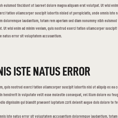
h euismod tincidunt ut laoreet dolore magna aliquam erat volutpat. Ut wisi enim
rci tation ullamcorper suscipit lobortis nisled ut perspiciatis, unde omnis iste 
m doloremque laudantium, totam rem aperiam sed diam nonummy nibh euismod ti
. Ut wisi enim ad minim veniam, quis nostrud exerci tation ullamcorper suscipit l
te natus error sit voluptatem accusantium.
IS ISTE NATUS ERROR
m, quis nostrud exerci tation ullamcorper suscipit lobortis nisl ut aliquip ex e
in hendrerit in vulputate velit esse molestie consequat, vel illum dolore eu feugia
dio dignissim qui blandit praesent luptatum zzril delenit augue duis dolore te feug
omnis iste natus error sit voluptatem accusantium doloremque laudantium, totam