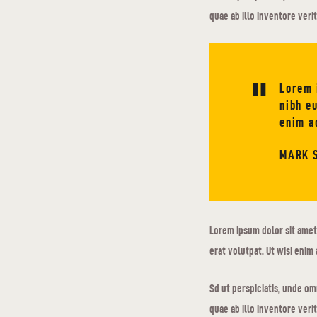
quae ab illo inventore veri
Lorem 
nibh e
enim a
MARK 
Lorem ipsum dolor sit amet
erat volutpat. Ut wisi enim 
Sd ut perspiciatis, unde o
quae ab illo inventore veri