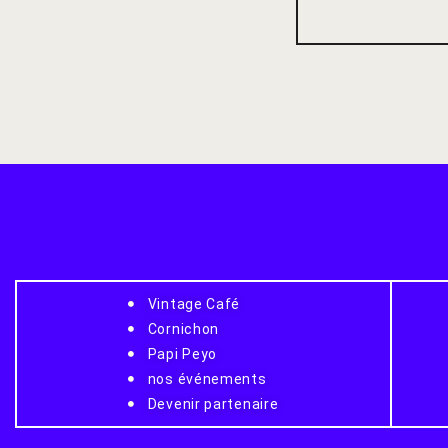
Vintage Café
Cornichon
Papi Peyo
nos événements
Devenir partenaire