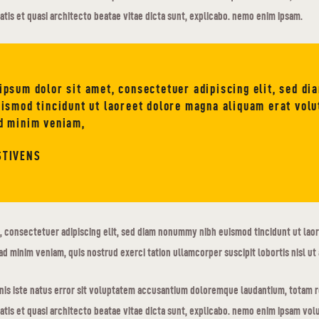
tatis et quasi architecto beatae vitae dicta sunt, explicabo. nemo enim ipsam.
ipsum dolor sit amet, consectetuer adipiscing elit, sed d
uismod tincidunt ut laoreet dolore magna aliquam erat volu
d minim veniam,
STIVENS
, consectetuer adipiscing elit, sed diam nonummy nibh euismod tincidunt ut lao
ad minim veniam, quis nostrud exerci tation ullamcorper suscipit lobortis nisl ut 
mnis iste natus error sit voluptatem accusantium doloremque laudantium, totam 
tatis et quasi architecto beatae vitae dicta sunt, explicabo. nemo enim ipsam volu