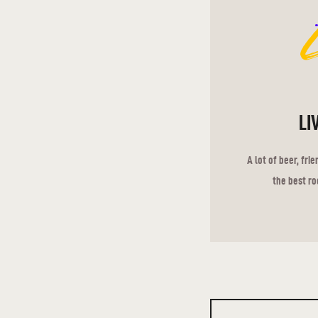
LI
A lot of beer, fri
the best ro