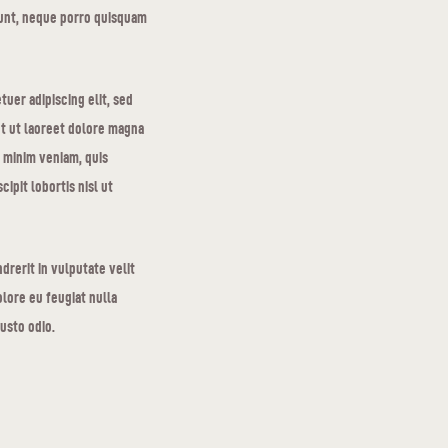
iunt, neque porro quisquam
uer adipiscing elit, sed
t ut laoreet dolore magna
d minim veniam, quis
ipit lobortis nisl ut
drerit in vulputate velit
lore eu feugiat nulla
iusto odio.