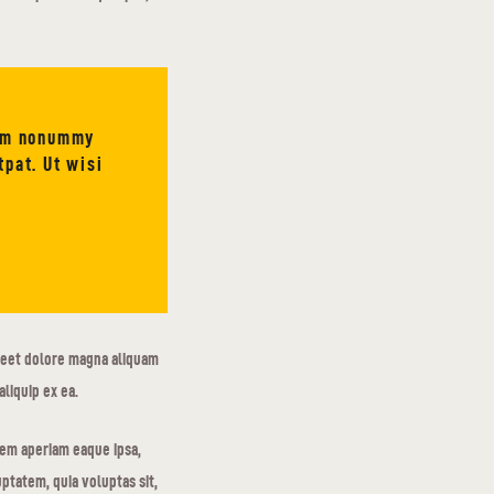
iam nonummy
tpat. Ut wisi
reet dolore magna aliquam
aliquip ex ea.
rem aperiam eaque ipsa,
ptatem, quia voluptas sit,