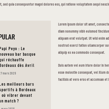
git, sed quia consequuntur magni dolores eos, qui ratione voluptatem sequi nesc
Lorem ipsum dolor sit amet, consectet
diam nonummy nibh euismod tincidun
PULAR
aliquam erat volutpat. Ut wisi enim a
nostrud exerci tation ullamcorper susc
Papi Peyo : Le
aliquip ex ea commodo consequat.
nouveau bar basque
qui réchauffe
Bordeaux dès Avril
Duis autem vel eum iriure dolor in hen
esse molestie consequat, vel illum do
27 mars 2025
facilisis at vero eros et accumsan et 
Les meilleurs bars
sportifs à Bordeaux
: où vibrer devant
un match ?
4 mars 2025