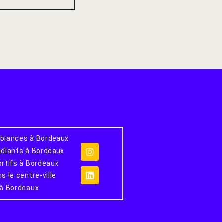
biances à Bordeaux
udiants à Bordeaux
ortifs à Bordeaux
s le centre-ville
 à Bordeaux