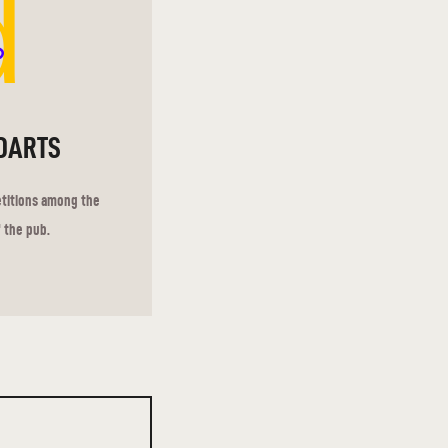
d
DARTS
etitions among the
 the pub.