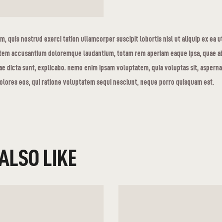
m, quis nostrud exerci tation ullamcorper suscipit lobortis nisl ut aliquip ex ea u
tatem accusantium doloremque laudantium, totam rem aperiam eaque ipsa, quae ab 
ae dicta sunt, explicabo. nemo enim ipsam voluptatem, quia voluptas sit, aspernat
lores eos, qui ratione voluptatem sequi nesciunt, neque porro quisquam est.
ALSO LIKE