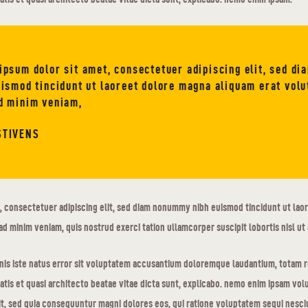
ipsum dolor sit amet, consectetuer adipiscing elit, sed d
uismod tincidunt ut laoreet dolore magna aliquam erat volu
d minim veniam,
STIVENS
, consectetuer adipiscing elit, sed diam nonummy nibh euismod tincidunt ut lao
ad minim veniam, quis nostrud exerci tation ullamcorper suscipit lobortis nisl ut 
mnis iste natus error sit voluptatem accusantium doloremque laudantium, totam 
tatis et quasi architecto beatae vitae dicta sunt, explicabo. nemo enim ipsam volu
git, sed quia consequuntur magni dolores eos, qui ratione voluptatem sequi nesc