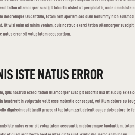
rci tation ullamcorper suscipit lobortis nisled ut perspiciatis, unde omnis iste 
m doloremque laudantium, totam rem aperiam sed diam nonummy nibh euismod ti
. Ut wisi enim ad minim veniam, quis nostrud exerci tation ullamcorper suscipit l
te natus error sit voluptatem accusantium.
IS ISTE NATUS ERROR
m, quis nostrud exerci tation ullamcorper suscipit lobortis nisl ut aliquip ex e
in hendrerit in vulputate velit esse molestie consequat, vel illum dolore eu feugia
dio dignissim qui blandit praesent luptatum zzril delenit augue duis dolore te feug
omnis iste natus error sit voluptatem accusantium doloremque laudantium, totam
tatis et quasi architecto beatae vitae dicta sunt, explicabo. nemo enim ipsam.