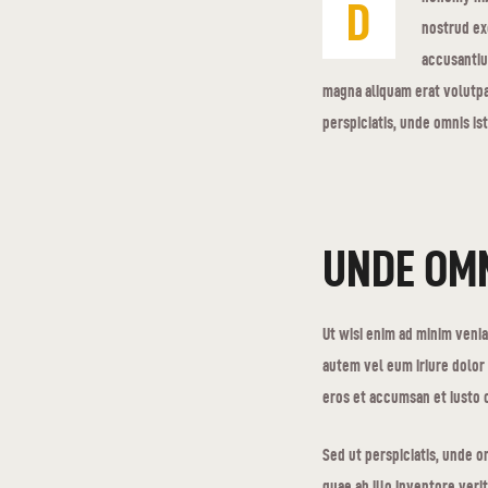
D
nostrud exe
accusantiu
magna aliquam erat volutpat
perspiciatis, unde omnis is
UNDE OMN
Ut wisi enim ad minim venia
autem vel eum iriure dolor 
eros et accumsan et iusto o
Sed ut perspiciatis, unde 
quae ab illo inventore veri