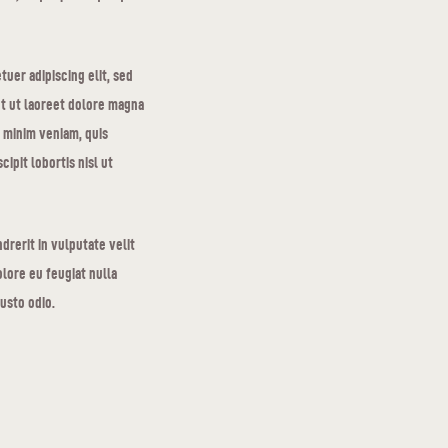
uer adipiscing elit, sed
t ut laoreet dolore magna
d minim veniam, quis
ipit lobortis nisl ut
drerit in vulputate velit
lore eu feugiat nulla
iusto odio.