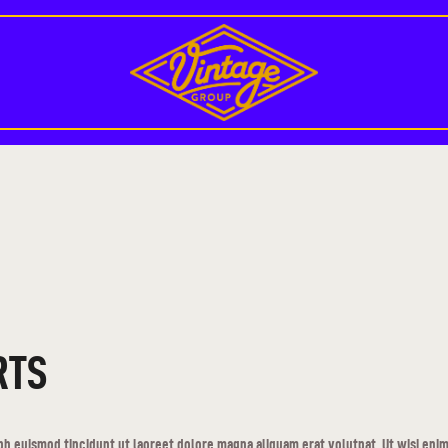
NOS ÉTABLISSEMENTS
NOS ÉVÉNEMENTS
COUPE DU MONDE 2026
DEVENIR PARTENAIRE
BLOG
CONTACT/JOB
RTS
h euismod tincidunt ut laoreet dolore magna aliquam erat volutpat. Ut wisi enim