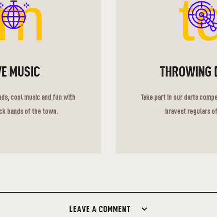
lm
t
VE MUSIC
THROWING 
ends, cool music and fun with
Take part in our darts comp
ck bands of the town.
bravest regulars of
LEAVE A COMMENT