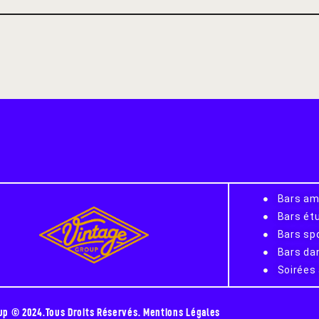
Bars am
Bars ét
Bars sp
Bars dan
Soirées
up © 2024.Tous Droits Réservés.
Mentions Légales