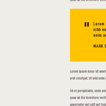
Lorem 
nibh e
enim a
MARK 
Lorem ipsum dolor sit amet
erat volutpat. Ut wisi enim 
Sd ut perspiciatis, unde o
quae ab illo inventore veri
aspernatur aut odit aut fu