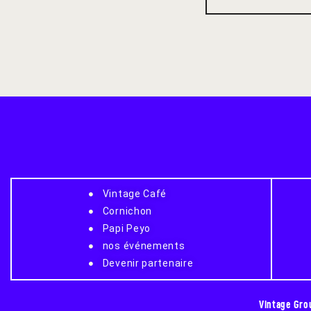
Vintage Café
Cornichon
Papi Peyo
nos événements
Devenir partenaire
Vintage Gro