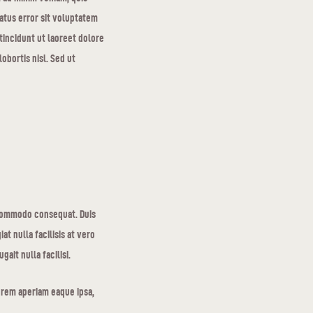
natus error sit voluptatem
ncidunt ut laoreet dolore
obortis nisl. Sed ut
a commodo consequat. Duis
t nulla facilisis at vero
ait nulla facilisi.
 rem aperiam eaque ipsa,