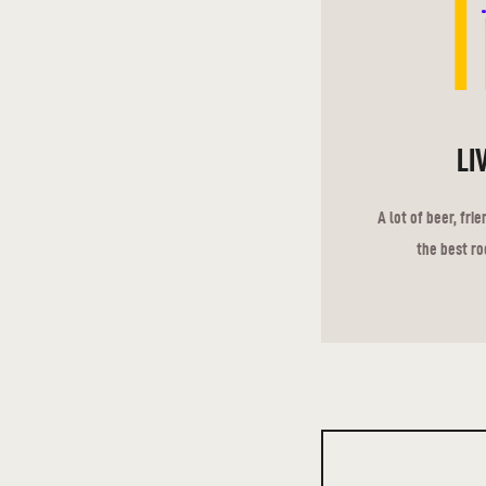
LI
A lot of beer, fri
the best ro