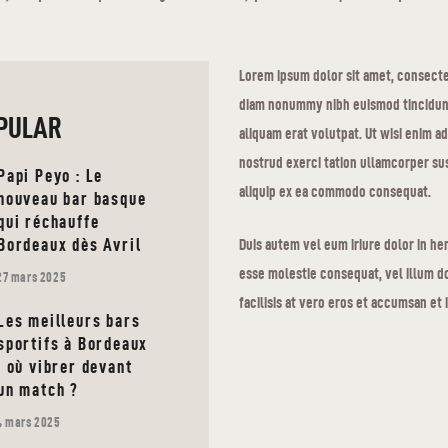
Lorem ipsum dolor sit amet, consectet
diam nonummy nibh euismod tincidun
PULAR
aliquam erat volutpat. Ut wisi enim a
nostrud exerci tation ullamcorper susc
Papi Peyo : Le
aliquip ex ea commodo consequat.
nouveau bar basque
qui réchauffe
Bordeaux dès Avril
Duis autem vel eum iriure dolor in hen
esse molestie consequat, vel illum do
27 mars 2025
facilisis at vero eros et accumsan et 
Les meilleurs bars
sportifs à Bordeaux
: où vibrer devant
un match ?
4 mars 2025