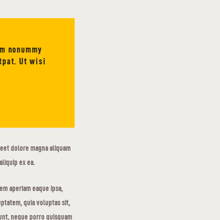
iam nonummy
tpat. Ut wisi
reet dolore magna aliquam
aliquip ex ea.
rem aperiam eaque ipsa,
ptatem, quia voluptas sit,
iunt, neque porro quisquam